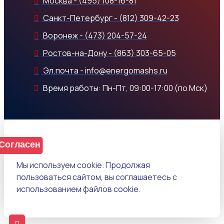
Москва - (495) 108-16-81
Санкт-Петербург - (812) 309-42-23
Воронеж - (473) 204-57-24
Ростов-на-Дону - (863) 303-65-05
Эл.почта - info@energomashs.ru
Время работы: Пн-Пт, 09:00-17:00 (по Мск)
Согласен
Мы используем cookie. Продолжая
пользоваться сайтом, вы соглашаетесь с
использованием файлов cookie.