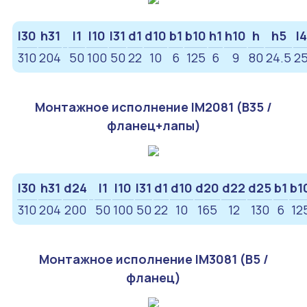
l30
h31
l1
l10
l31
d1
d10
b1
b10
h1
h10
h
h5
l4
310
204
50
100
50
22
10
6
125
6
9
80
24.5
2
Монтажное исполнение IM2081 (B35 /
фланец+лапы)
l30
h31
d24
l1
l10
l31
d1
d10
d20
d22
d25
b1
b1
310
204
200
50
100
50
22
10
165
12
130
6
12
Монтажное исполнение IM3081 (B5 /
фланец)