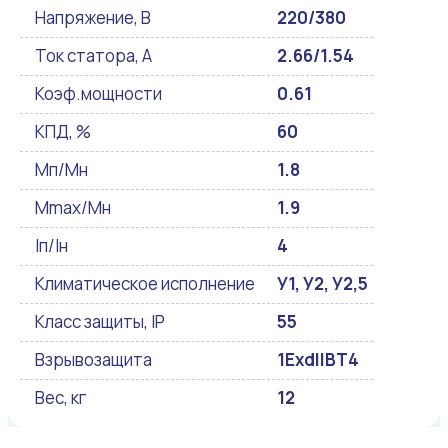
Напряжение, В
220/380
Ток статора, А
2.66/1.54
Коэф.мощности
0.61
КПД, %
60
Мп/Мн
1.8
Mmax/Mн
1.9
Iп/Iн
4
Климатическое исполнение
У1, У2, У2,5
Класс защиты, IP
55
Взрывозащита
1ExdIIBT4
Вес, кг
12