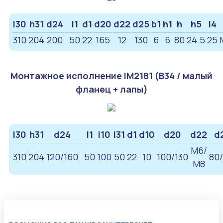
l30
h31
d24
l1
d1
d20
d22
d25
b1
h1
h
h5
l4
310
204
200
50
22
165
12
130
6
6
80
24.5
25
Монтажное исполнение IM2181 (B34 / малый
фланец + лапы)
l30
h31
d24
l1
l10
l31
d1
d10
d20
d22
d
M6/
310
204
120/160
50
100
50
22
10
100/130
80/
М8