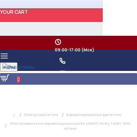
YOUR CART
09:00-17:00 (Мск)
Menu
0
ЭЛЕКТРОДВИГАТЕЛЬ
ВЗРЫВОЗАЩИЩЕННЫЙ ВА (АИМУ) 80
В4, 1.5КВТ, 1500ОБ/МИН
Электродвигатели
Взрывозащищенные двигатели
Электродвигатель взрывозащищенный ВА (АИМУ) 80 В4, 1.5кВт, 1500
об/мин