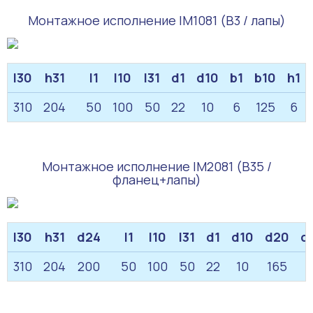
Монтажное исполнение IM1081 (B3 / лапы)
l30
h31
l1
l10
l31
d1
d10
b1
b10
h1
310
204
50
100
50
22
10
6
125
6
Монтажное исполнение IM2081 (B35 /
фланец+лапы)
l30
h31
d24
l1
l10
l31
d1
d10
d20
d
310
204
200
50
100
50
22
10
165
1