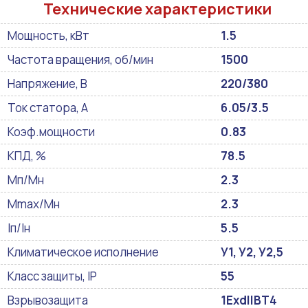
Технические характеристики
Мощность, кВт
1.5
Частота вращения, об/мин
1500
Напряжение, В
220/380
Ток статора, А
6.05/3.5
Коэф.мощности
0.83
КПД, %
78.5
Мп/Мн
2.3
Mmax/Mн
2.3
Iп/Iн
5.5
Климатическое исполнение
У1, У2, У2,5
Класс защиты, IP
55
Взрывозащита
1ExdIIBT4