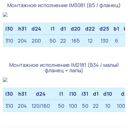
Монтажное исполнение IM3081 (B5 / фланец)
l30
h31
d24
l1
d1
d20
d22
d25
b1
h
310
204
200
50
22
165
12
130
6
6
Монтажное исполнение IM2181 (B34 / малый
фланец + лапы)
l30
h31
d24
l1
l10
l31
d1
d10
d2
310
204
120/160
50
100
50
22
10
100/