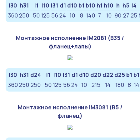
l30
h31
l1
l10
l31
d1
d10
b1
b10
h1
h10
h
h5
l4
360
250
50
125
56
24
10
8
140
7
10
90
27
25
Монтажное исполнение IM2081 (B35 /
фланец+лапы)
l30
h31
d24
l1
l10
l31
d1
d10
d20
d22
d25
b1
b1
360
250
250
50
125
56
24
10
215
14
180
8
14
Монтажное исполнение IM3081 (B5 /
фланец)