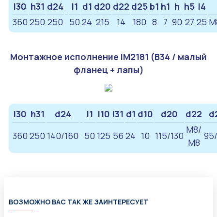
l30
h31
d24
l1
d1
d20
d22
d25
b1
h1
h
h5
l4
360
250
250
50
24
215
14
180
8
7
90
27
25
M
Монтажное исполнение IM2181 (B34 / малый
фланец + лапы)
l30
h31
d24
l1
l10
l31
d1
d10
d20
d22
d
M8/
360
250
140/160
50
125
56
24
10
115/130
95/
М8
ВОЗМОЖНО ВАС ТАК ЖЕ ЗАИНТЕРЕСУЕТ