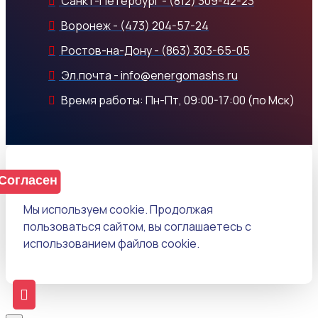
Санкт-Петербург - (812) 309-42-23
Воронеж - (473) 204-57-24
Ростов-на-Дону - (863) 303-65-05
Эл.почта - info@energomashs.ru
Время работы: Пн-Пт, 09:00-17:00 (по Мск)
Согласен
Мы используем cookie. Продолжая
пользоваться сайтом, вы соглашаетесь с
использованием файлов cookie.