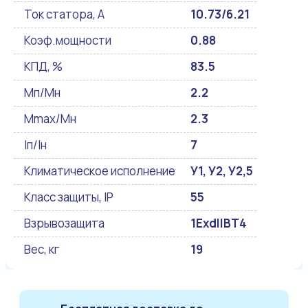
Ток статора, А
10.73/6.21
Коэф.мощности
0.88
КПД, %
83.5
Мп/Мн
2.2
Mmax/Mн
2.3
Iп/Iн
7
Климатическое исполнение
У1, У2, У2,5
Класс защиты, IP
55
Взрывозащита
1ExdIIBT4
Вес, кг
19