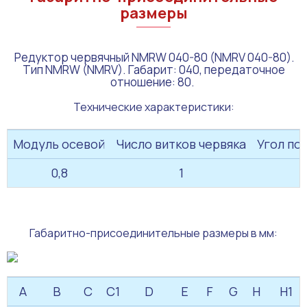
размеры
Редуктор червячный NMRW 040-80 (NMRV 040-80).
Тип NMRW (NMRV). Габарит: 040, передаточное
отношение: 80.
Технические характеристики:
Модуль осевой
Число витков червяка
Угол по
0,8
1
Габаритно-присоединительные размеры в мм:
A
B
C
C1
D
E
F
G
H
H1