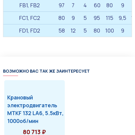
FB1, FB2
97
7
4
60
80
9
1
FC1, FC2
80
9
5
95
115
9,5
1
FD1, FD2
58
12
5
80
100
9
1
ВОЗМОЖНО ВАС ТАК ЖЕ ЗАИНТЕРЕСУЕТ
Крановый
электродвигатель
MTKF 132 LA6, 5.5кВт,
1000об/мин
80 713 ₽