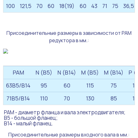
100
121,5
70
60
18(19)
60
43
71
75
36,5
Присоединительные размеры в зависимости от PAM
редуктора в мм.:
PAM
N (B5)
N (B14)
M (B5)
M (B14)
P (
63B5/B14
95
60
115
75
1
71B5/B14
110
70
130
85
1
PAM - диаметр фланца и вала электродвигателя;
B5 - большой фланец;
B14 - малый фланец.
Присоединительные размеры входного вала в мм.: