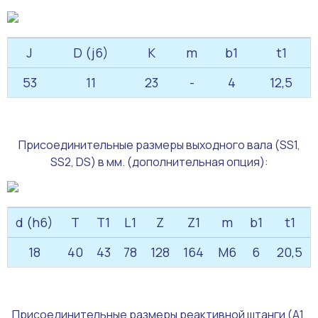
J
D (j6)
K
m
b1
t1
53
11
23
-
4
12,5
Присоединительные размеры выходного вала (SS1,
SS2, DS) в мм. (дополнительная опция):
d (h6)
T
T1
L1
Z
Z1
m
b1
t1
18
40
43
78
128
164
М6
6
20,5
Присоединительные размеры реактивной штанги (А1,