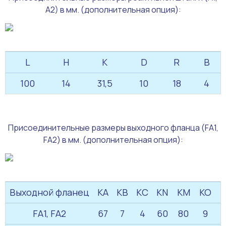
А2) в мм. (дополнительная опция):
L
H
K
D
R
B
100
14
31,5
10
18
4
Присоединительные размеры выходного фланца (FA1,
FA2) в мм. (дополнительная опция):
Выходной фланец
KA
KB
KC
KN
KM
KO
FA1, FA2
67
7
4
60
80
9
1