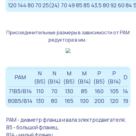
120
144
80
70
25(24)
70
49
85
85
43,5
80
92
60
84
Присоединительные размеры в зависимости от PAM
редуктора в мм.:
N
N
M
M
P
P
PAM
D
(B5)
(B14)
(B5)
(B14)
(B5)
(B14)
71B5/B14
110
70
130
85
160
105
14
80B5/B14
130
80
165
100
200
120
19
PAM - диаметр фланца и вала электродвигателя;
B5 - большой фланец;
B14 - малый фланец.