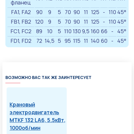
фланец
FA1, FA2
90
9
5
70
90
11
125
-
110
45°
FB1, FB2
120
9
5
70
90
11
125
-
110
45°
FC1, FC2
89
10
5
110
130
9,5
160
66
-
45°
FD1, FD2
72
14,5
5
95
115
11
140
60
-
45°
ВОЗМОЖНО ВАС ТАК ЖЕ ЗАИНТЕРЕСУЕТ
Крановый
электродвигатель
MTKF 132 LA6, 5.5кВт,
1000об/мин