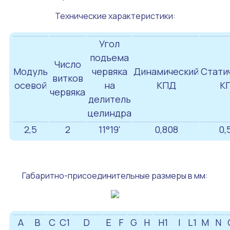
Технические характеристики:
Угол
подъема
Число
Модуль
червяка
Динамический
Стати
витков
осевой
на
КПД
К
червяка
делитель
целиндра
2,5
2
11°19'
0,808
0,
Габаритно-присоединительные размеры в мм:
A
B
C
C1
D
E
F
G
H
H1
I
L1
M
N