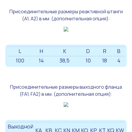
Присоединительные размеры реактивной штанги
(А1, А2) в мм. (дополнительная опция):
L
H
K
D
R
B
100
14
38,5
10
18
4
Присоединительные размеры выходного фланца
(FA1, FA2) в мм. (дополнительная опция):
Выходной
KA
KB
KC
KN
KM
KO
KP
KT
KQ
KW