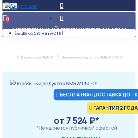
Menu
0
ЧЕРВЯЧНЫЙ РЕДУКТОР NMRW
Ваша корзина пуста!
050-15
Редукторы NMRW
Червячный редуктор NMRW 050-15
БЕСПЛАТНАЯ ДОСТАВКА ДО ТК
ГАРАНТИЯ 2 ГОДА
от 7 524 ₽*
*Не является публичной офертой