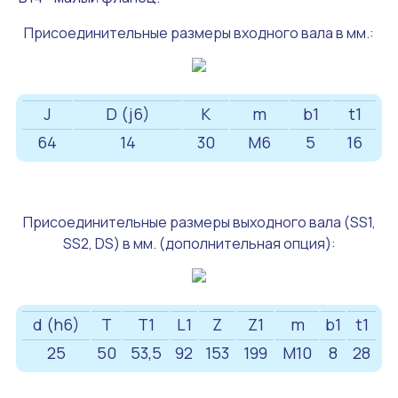
Присоединительные размеры входного вала в мм.:
J
D (j6)
K
m
b1
t1
64
14
30
M6
5
16
Присоединительные размеры выходного вала (SS1,
SS2, DS) в мм. (дополнительная опция):
d (h6)
T
T1
L1
Z
Z1
m
b1
t1
25
50
53,5
92
153
199
М10
8
28